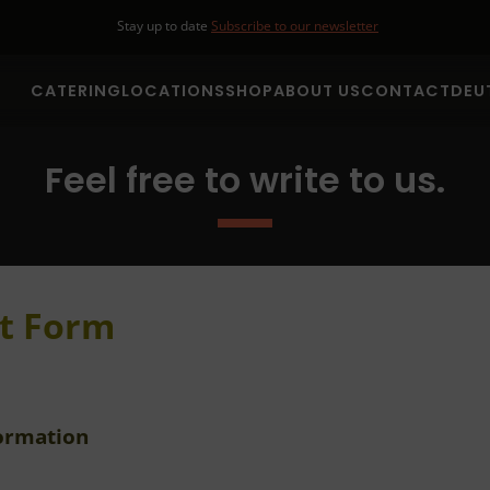
Stay up to date
Subscribe to our newsletter
CATERING
LOCATIONS
SHOP
ABOUT US
CONTACT
DEU
Feel free to write to us.
Business Catering
Food and beverag
Filmcatering Hamburg
Wedding Catering
t Form
Partycatering Hamburg
formation