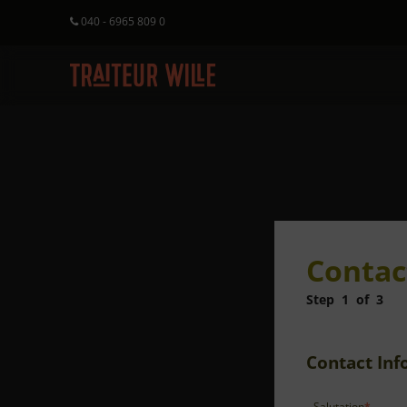
040 - 6965 809 0
Contac
Step
1
of
3
Contact In
Salutation