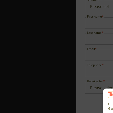
First name
Last name
Email
Telephone
Booking for
Um 
Ger