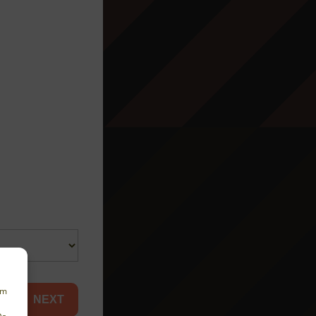
um
NEXT