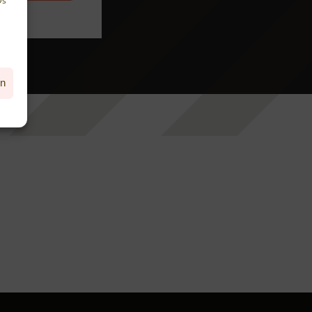
Ds
en