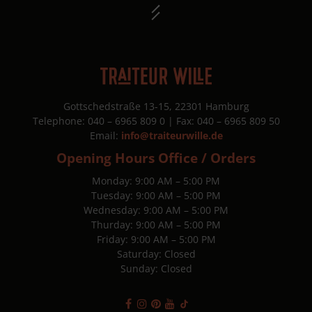
y
her
tional)
Gottschedstraße 13-15, 22301 Hamburg
Telephone: 040 – 6965 809 0 | Fax: 040 – 6965 809 50
Email:
info@traiteurwille.de
hear about us?
Opening Hours Office / Orders
Monday: 9:00 AM – 5:00 PM
Tuesday: 9:00 AM – 5:00 PM
Wednesday: 9:00 AM – 5:00 PM
Thurday: 9:00 AM – 5:00 PM
Friday: 9:00 AM – 5:00 PM
Saturday: Closed
Sunday: Closed
ree to Traiteur Wille's
Privacy Policy
.
e to receive the free newsletter from Traiteur Wille.