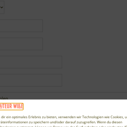
Weihnachtsfeier
Wandsbek
Catering
dir ein optimales Erlebnis zu bieten, verwenden wir Technologien wie Cookies, 
äteinformationen zu speichern und/oder darauf zuzugreifen. Wenn du diesen