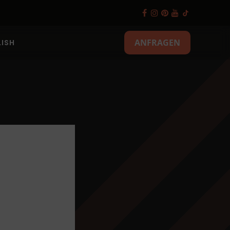
ANFRAGEN
ISH
änke und
sen