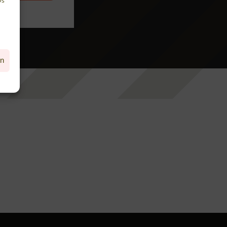
Ds
en