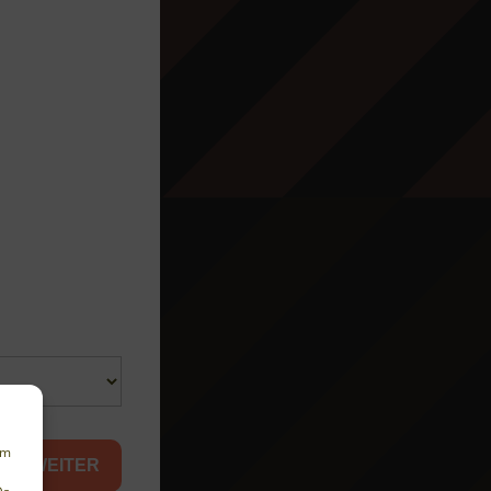
um
WEITER