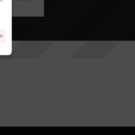
Ds
en