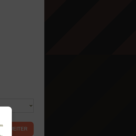
um
WEITER