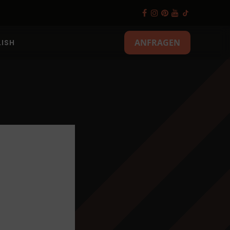
ANFRAGEN
ISH
änke und
sen