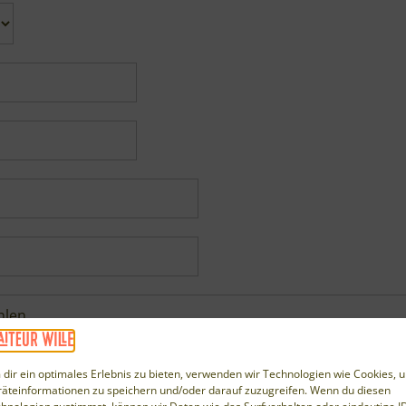
Weihnachtsfeier
Wandsbek
Catering
dir ein optimales Erlebnis zu bieten, verwenden wir Technologien wie Cookies, 
äteinformationen zu speichern und/oder darauf zuzugreifen. Wenn du diesen