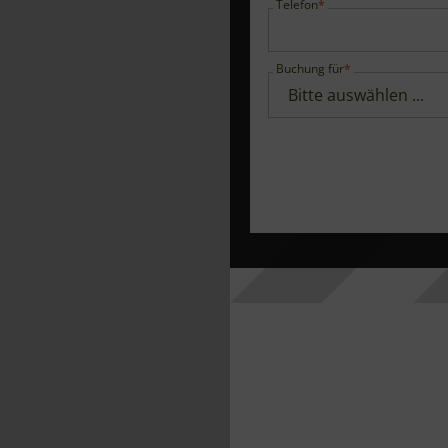
Telefon
Buchung für
Gesamtbudget für Cat
Buffet
Budget
Menü
Fingerfood
Haben Sie Interesse an
Partnerlocations?
BBQ
Lage