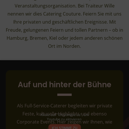
Veranstaltungsorganisation. Bei Traiteur Wille
nennen wir dies Catering Couture. Feiern Sie mit uns
Ihre privaten und geschäftlichen Ereignisse. Mit
Freude, gelungenen Feiern und tollen Partnern – ob in
Hamburg, Bremen, Kiel oder jedem anderen schönen
Ort im Norden.
Auf und hinter der Bühne
Als Full-Service-Caterer begleiten wir private
Feste, kulturelle Highlights und ebenso
Klicke auf "Ich stimme zu", um
Youtube zu aktivieren
Corporate Events. Hier zeigen wir Ihnen, wie
ICH STIMME ZU