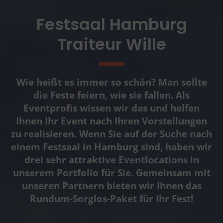
Festsaal Hamburg
Traiteur Wille
Wie heißt es immer so schön? Man sollte
die Feste feiern, wie sie fallen. Als
Eventprofis wissen wir das und helfen
Ihnen Ihr Event nach Ihren Vorstellungen
zu realisieren. Wenn Sie auf der Suche nach
einem Festsaal in Hamburg sind, haben wir
drei sehr attraktive Eventlocations in
unserem Portfolio für Sie. Gemeinsam mit
unseren Partnern bieten wir Ihnen das
Rundum-Sorglos-Paket für Ihr Fest!