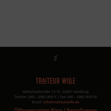
mit
s
t
n
g /
ional)
Gottschedstraße 13-15, 22301 Hamburg
Telefon: 040 – 6965 809 0 | Fax: 040 – 6965 809 50
Email:
info@traiteurwille.de
 auf uns aufmerksam geworden?
Öffnungszeiten Büro / Bestellungen
 uns