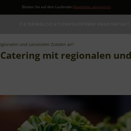
Bleiben Sie auf dem Laufenden
Newsletter abonnieren
CATERING
LOCATIONS
SHOP
ÜBER UNS
KONTAKT
egionalen und saisonalen Zutaten an?
Catering mit regionalen un
Business Catering
Hamburg
Filmcatering
Hamburg
Altona
Full-Service
Bergedorf
Catering
Eimsbüttel
Hochzeits-Catering
Harburg
Partycatering
Mitte
Event Catering
Nord