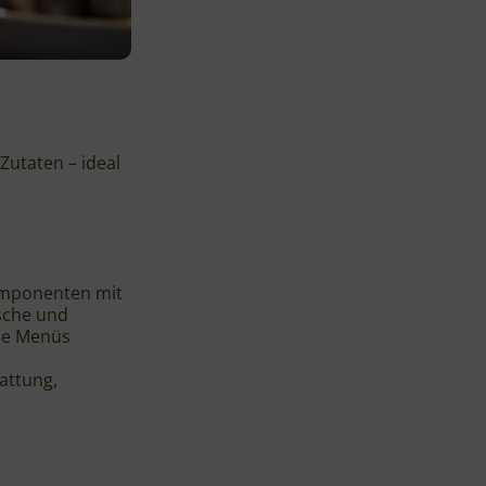
Zutaten – ideal
omponenten mit
sche und
Die Menüs
attung,