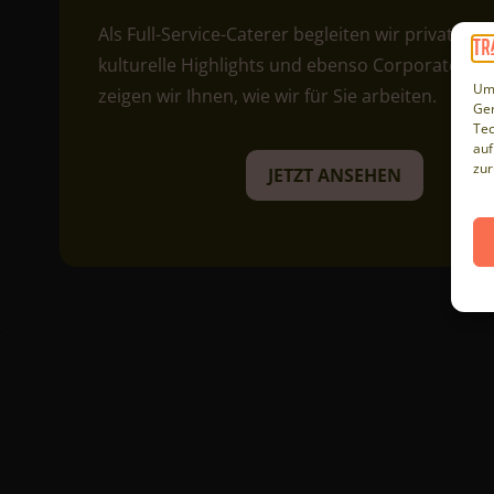
Als Full-Service-Caterer begleiten wir private Fes
kulturelle Highlights und ebenso Corporate Eve
Um 
zeigen wir Ihnen, wie wir für Sie arbeiten.
Ger
Tec
auf
zur
JETZT ANSEHEN