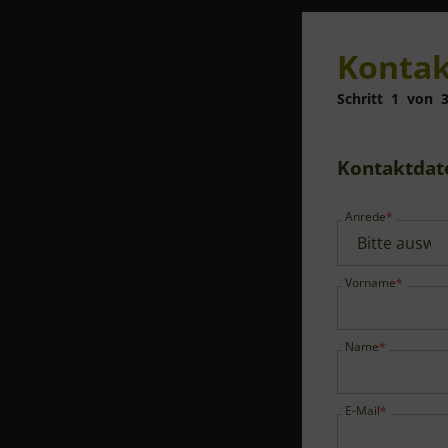
Kontak
Schritt
1
von
Kontaktdat
Anrede
Vorname
Name
E-Mail