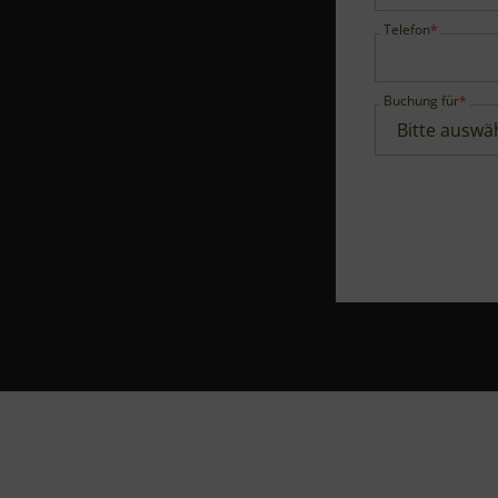
Telefon
Buchung für
Gesamtbudget
Buffet
Budget
Menü
Fingerfoo
Haben Sie Int
Lage
BBQ