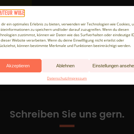
te,
Klicke auf "Ich stimme zu", um
nts. Hier
Youtube zu aktivieren
dir ein optimales Erlebnis zu bieten, verwenden wir Technologien wie Cookies, 
ICH STIMME ZU
äteinformationen zu speichern und/oder darauf zuzugreifen. Wenn du diesen
hnologien zustimmst, können wir Daten wie das Surfverhalten oder eindeutige I
 dieser Website verarbeiten. Wenn du deine Einwillligung nicht erteilst oder
ückziehst, können bestimmte Merkmale und Funktionen beeinträchtigt werden.
Akzeptieren
Ablehnen
Einstellungen anseh
Datenschutz
Impressum
Schreiben Sie uns gern.