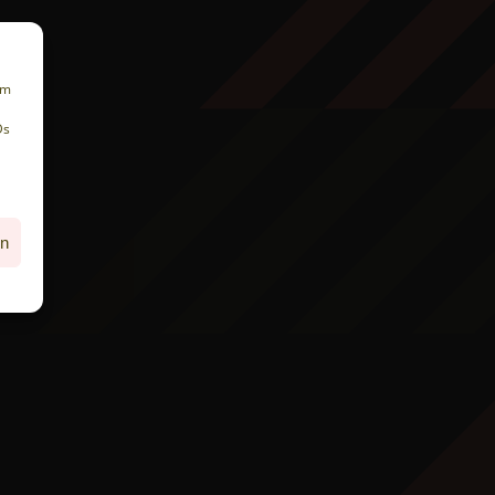
um
Ds
en