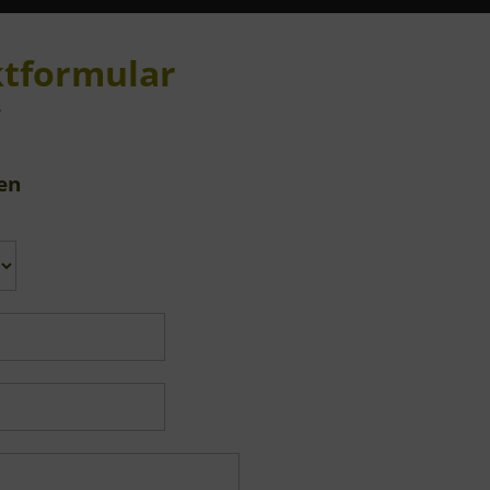
tformular
3
en