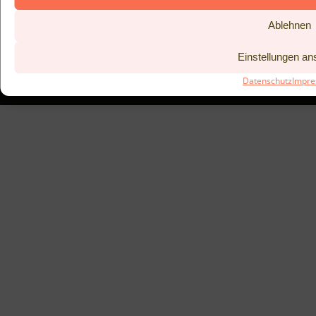
Traiteur Wille erhalten.
Ablehnen
BISTRO KITCHEN 53°
GUTSCHEINE
DATENSCHUTZ
ZURÜCK
Einstellungen a
IMPRESSUM
AGB
Datenschutz
Impr
BUCHUNGSANFRAGE ABSCHICKEN