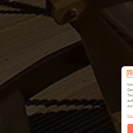
Um 
Ger
Tec
auf
zur
Die