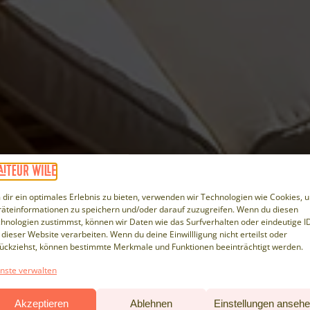
dir ein optimales Erlebnis zu bieten, verwenden wir Technologien wie Cookies, 
äteinformationen zu speichern und/oder darauf zuzugreifen. Wenn du diesen
hnologien zustimmst, können wir Daten wie das Surfverhalten oder eindeutige I
 dieser Website verarbeiten. Wenn du deine Einwillligung nicht erteilst oder
ückziehst, können bestimmte Merkmale und Funktionen beeinträchtigt werden.
nste verwalten
Akzeptieren
Ablehnen
Einstellungen anseh