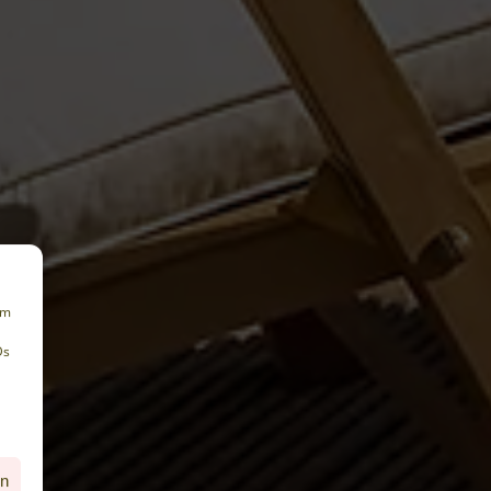
um
Ds
en