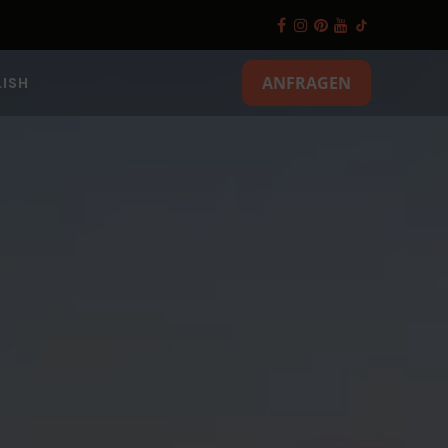
ANFRAGEN
ISH
änke und
sen