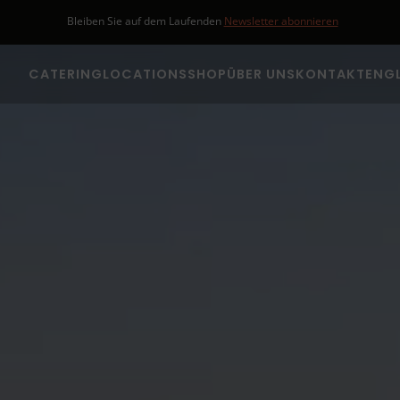
Bleiben Sie auf dem Laufenden
Newsletter abonnieren
CATERING
LOCATIONS
SHOP
ÜBER UNS
KONTAKT
ENGL
Business Catering
Getr
Spei
Hamburg
Filmcatering
Hamburg
Altona
Full-Service
Bergedorf
Catering
Eimsbüttel
Hochzeits-Catering
Harburg
Partycatering
Mitte
Event Catering
Nord